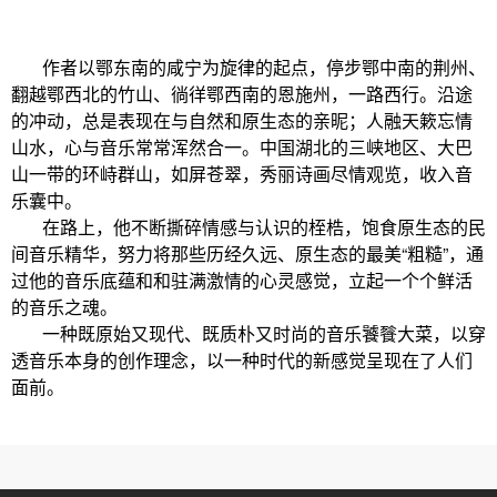
作者以鄂东南的咸宁为旋律的起点，停步鄂中南的荆州、
翻越鄂西北的竹山、徜徉鄂西南的恩施州，一路西行。沿途
的冲动，总是表现在与自然和原生态的亲昵；人融天簌忘情
山水，心与音乐常常浑然合一。中国湖北的三峡地区、大巴
山一带的环峙群山，如屏苍翠，秀丽诗画尽情观览，收入音
乐囊中。
在路上，他不断撕碎情感与认识的桎梏，饱食原生态的民
间音乐精华，努力将那些历经久远、原生态的最美“粗糙”，通
过他的音乐底蕴和和驻满激情的心灵感觉，立起一个个鲜活
的音乐之魂。
一种既原始又现代、既质朴又时尚的音乐饕餮大菜，以穿
透音乐本身的创作理念，以一种时代的新感觉呈现在了人们
面前。