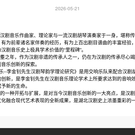
2026-05-21
剧音乐作曲家、理论家与一流汉剧胡琴演奏家于一身，堪称传
，有为前辈诸名家伴奏的经历，有为上百出剧目谱曲的丰富经验
汉剧音乐史上极具学术价值的“里程碑”。
之年，作为汉剧非遗的传承人之一，仍在为汉剧的传承尽心竭
剧音乐创新的探索。
--李金钊先生汉剧琴韵学理论研究》是用交响乐队来配合汉剧
的创新，是李金钊先生在汉剧音乐理论学术上所要求达到的音响
赋予新的生命。
一种开拓与扩展，是对当今汉剧音乐创新的一大亮点，是汉剧
文化融合现代艺术表现的全新成果，是湖北汉剧史上浓墨重彩的