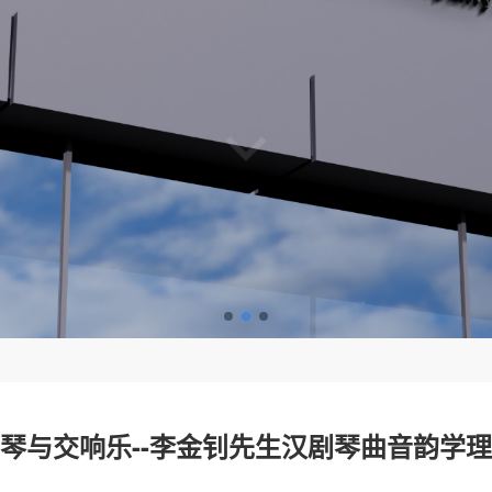
琴与交响乐--李金钊先生汉剧琴曲音韵学