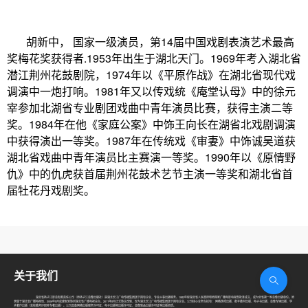
胡新中， 国家一级演员，第14届中国戏剧表演艺术最高
奖梅花奖获得者.1953年出生于湖北天门。1969年考入湖北省
潜江荆州花鼓剧院，1974年以《平原作战》在湖北省现代戏
调演中一炮打响。1981年又以传戏统《庵堂认母》中的徐元
宰参加北湖省专业剧团戏曲中青年演员比赛，获得主演二等
奖。1984年在他《家庭公案》中饰王向长在湖省北戏剧调演
中获得演出一等奖。1987年在传统戏《审妻》中饰诚吴道获
湖北省戏曲中青年演员比主赛演一等奖。1990年以《原情野
仇》中的仇虎获首届荆州花鼓术艺节主演一等奖和湖北省首
届牡花丹戏剧奖。
关于我们
湖北省扬子江影音有限责任公司（原扬子江音像出版社）是湖北长江广电传媒集团旗下国有企业，专业从事出版服务。1983年经湖北省人民政府和原国家广播电影电视部批准成立，成为全省第一家音像出版单位。原
隶属于湖北省广播电视局，2006年8月成建制划转到湖北省广播电视总台，2011年8月正式转企改制，现为湖北长江广电传媒集团旗下国有企业。公司核心业务包括有： 网络游戏出版、数字教材出版、电子书出版、音像专辑出版、学
术著作出版（高校教师评职称专著出版）。公司具备网络出版服务许可证、电子出版物出版许可证、音像制品出版许可证等出版资质。