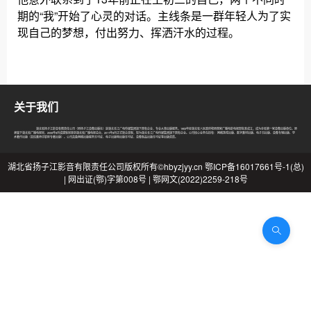
期的“我”开始了心灵的对话。主线条是一群年轻人为了实
现自己的梦想，付出努力、挥洒汗水的过程。
关于我们
湖北省扬子江影音有限责任公司（原扬子江音像出版社）是湖北长江广电传媒集团旗下国有企业，专业从事出版服务。1983年经湖北省人民政府和原国家广播电影电视部批准成立，成为全省第一家音像出版单位。原
隶属于湖北省广播电视局，2006年8月成建制划转到湖北省广播电视总台，2011年8月正式转企改制，现为湖北长江广电传媒集团旗下国有企业。公司核心业务包括有： 网络游戏出版、数字教材出版、电子书出版、音像专辑出版、学
术著作出版（高校教师评职称专著出版）。公司具备网络出版服务许可证、电子出版物出版许可证、音像制品出版许可证等出版资质。
湖北省扬子江影音有限责任公司
版权所有
©hbyzjyy.cn 鄂ICP备16017661号-1(总)
| 网出证(鄂)字第008号 | 鄂网文(2022)2259-218号